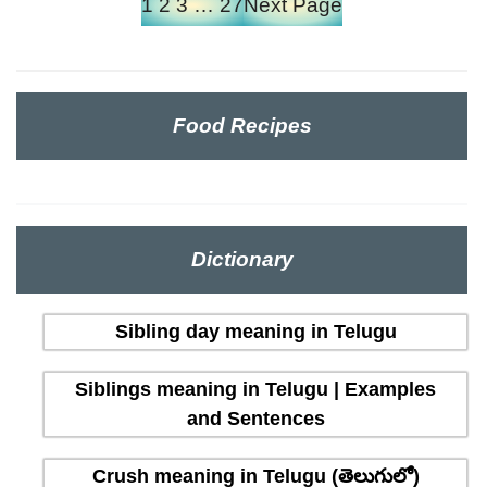
1
2
3
…
27
Next Page
Food Recipes
Dictionary
Sibling day meaning in Telugu
Siblings meaning in Telugu | Examples
and Sentences
Crush meaning in Telugu (తెలుగులో)