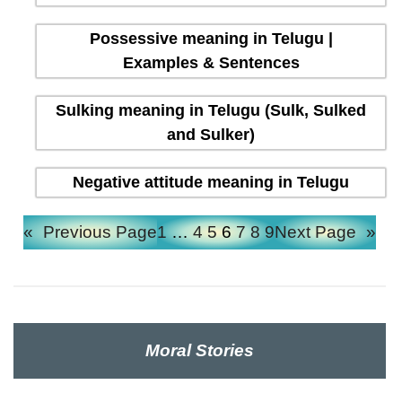
Possessive meaning in Telugu |
Examples & Sentences
Sulking meaning in Telugu (Sulk, Sulked
and Sulker)
Negative attitude meaning in Telugu
«
Previous Page
1
…
4
5
6
7
8
9
Next Page
»
Moral Stories