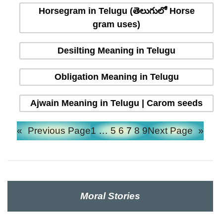
Horsegram in Telugu (తెలుగులో Horse
gram uses)
Desilting Meaning in Telugu
Obligation Meaning in Telugu
Ajwain Meaning in Telugu | Carom seeds
«
Previous Page
1
…
5
6
7
8
9
Next Page
»
Moral Stories