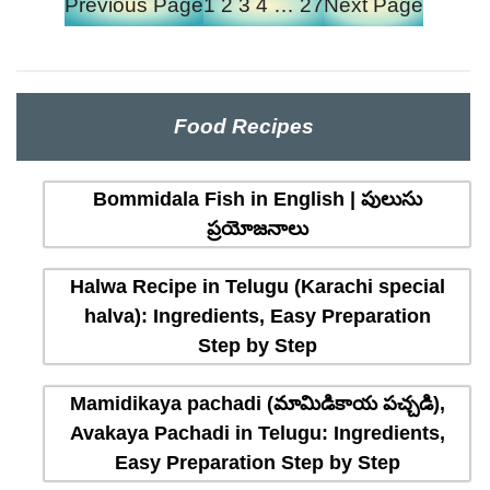
Previous Page
1
2
3
4
…
27
Next Page
Food Recipes
Bommidala Fish in English | పులుసు
ప్రయోజనాలు
Halwa Recipe in Telugu (Karachi special
halva): Ingredients, Easy Preparation
Step by Step
Mamidikaya pachadi (మామిడికాయ పచ్చడి),
Avakaya Pachadi in Telugu: Ingredients,
Easy Preparation Step by Step