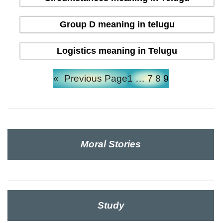
Group D meaning in telugu
Logistics meaning in Telugu
«
Previous Page
1
…
7
8
9
Moral Stories
Study