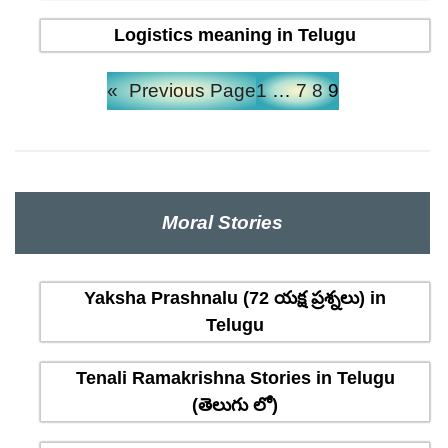
Logistics meaning in Telugu
«
Previous Page
1
…
7
8
9
Moral Stories
Yaksha Prashnalu (72 యక్ష ప్రశ్నలు) in
Telugu
Tenali Ramakrishna Stories in Telugu
(తెలుగు లో)