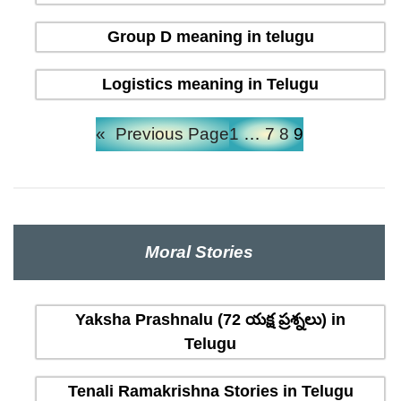
Group D meaning in telugu
Logistics meaning in Telugu
«
Previous Page
1
…
7
8
9
Moral Stories
Yaksha Prashnalu (72 యక్ష ప్రశ్నలు) in
Telugu
Tenali Ramakrishna Stories in Telugu