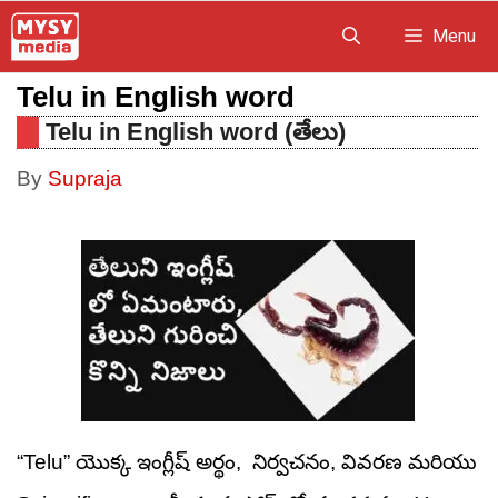
Skip
Menu
to
Telu in English word
content
Telu in English word (తేలు)
By
Supraja
“Telu” యొక్క ఇంగ్లీష్ అర్థం, నిర్వచనం, వివరణ మరియు