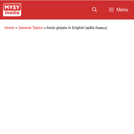
Skip
Menu
to
content
Home
»
General Topics
»
Avise ginjalu in English (అవిసె గింజలు)