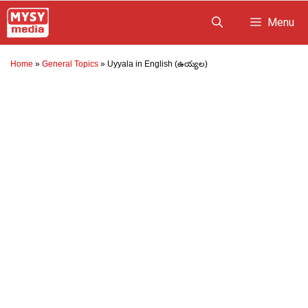
Skip
Menu
to
content
Home
»
General Topics
»
Uyyala in English (ఉయ్యల)