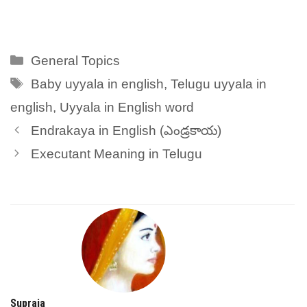
Categories
General Topics
Tags
Baby uyyala in english
,
Telugu uyyala in
english
,
Uyyala in English word
Endrakaya in English (ఎండ్రకాయ)
Executant Meaning in Telugu
Supraja