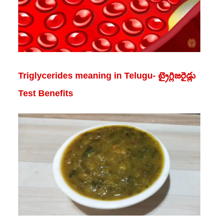
Triglycerides meaning in Telugu- ట్రైగ్లిజరైడ్లు
Test Benefits