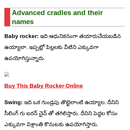
Advanced cradles and their
names
Baby rocker:
ఇది ఆధునికనంగా తయారుచేయబడిన
ఉయ్యాలా. ఇప్పట్లో పిల్లలకు వీటిని ఎక్కువగా
ఉపయోగిస్తున్నారు.
Buy This Baby Rocker Online
Swing:
ఇది ఒక గుండ్రపు తొట్టెలాంటి ఉయ్యాల. దీనిని
సీలింగ్ గు ఐరన్ చైన్ తో తగిలిస్తారు. దీనిని పెద్దల కోసం
ఎక్కువగా విశ్రాంతి కొనుటకు ఉపయోగిస్తారు.