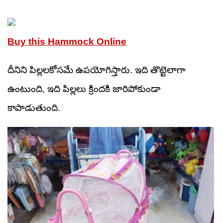
Buy this Hammock Online
దీనిని పిల్లలకోసమే ఉపయోగిస్తారు. ఇది తొట్టెలాగా
ఉంటుంది, ఇది పిల్లలు క్రిందకి జారిపోకుండా
కాపాడుతుంది.