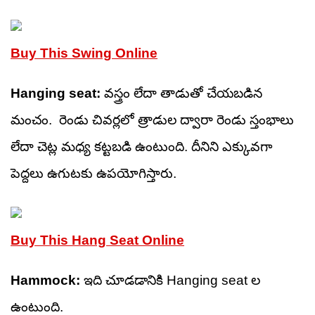
Buy This Swing Online
Hanging seat:
వస్త్రం లేదా తాడుతో చేయబడిన
మంచం. రెండు చివర్లలో త్రాడుల ద్వారా రెండు స్తంభాలు
లేదా చెట్ల మధ్య కట్టబడి ఉంటుంది. దీనిని ఎక్కువగా
పెద్దలు ఉగుటకు ఉపయోగిస్తారు.
Buy This Hang Seat Online
Hammock:
ఇది చూడడానికి Hanging seat ల
ఉంటుంది.