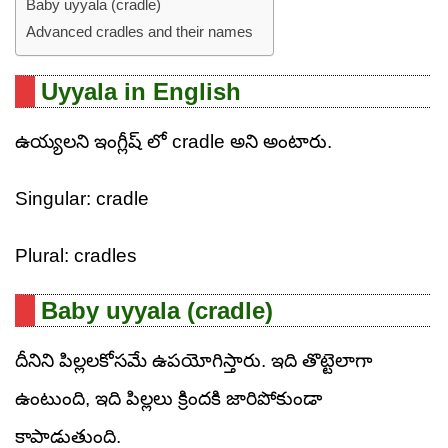
Baby uyyala (cradle)
Advanced cradles and their names
Uyyala in English
ఉయ్యలని ఇంగ్లీష్ లో cradle అని అంటారు.
Singular: cradle
Plural: cradles
Baby uyyala (cradle)
దీనిని పిల్లలకోసమే ఉపయోగిస్తారు. ఇది తొట్టెలాగా
ఉంటుంది, ఇది పిల్లలు క్రిందకి జారిపోకుండా
కాపాడుతుంది.