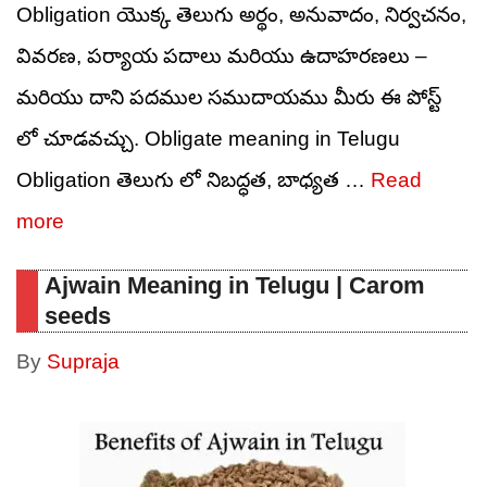
Obligation యొక్క తెలుగు అర్థం, అనువాదం, నిర్వచనం,
వివరణ, పర్యాయ పదాలు మరియు ఉదాహరణలు –
మరియు దాని పదముల సముదాయము మీరు ఈ పోస్ట్
లో చూడవచ్చు. Obligate meaning in Telugu
Obligation తెలుగు లో నిబద్ధత, బాధ్యత …
Read
more
Ajwain Meaning in Telugu | Carom
seeds
By
Supraja