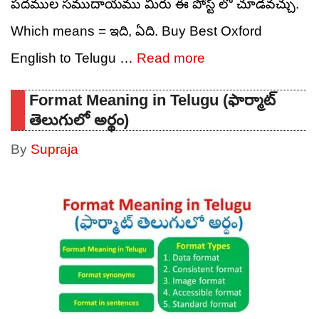
పదముల సముదాయము మీరు ఈ పోస్ట్ లో చూడవచ్చు.
Which means = ఇది, ఏది. Buy Best Oxford
English to Telugu …
Read more
Format Meaning in Telugu (ఫార్మాట్
తెలుగులో అర్థం)
By
Supraja