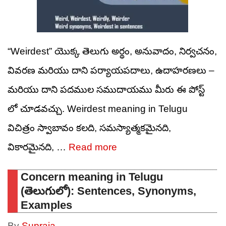
“Weirdest” యొక్క తెలుగు అర్థం, అనువాదం, నిర్వచనం,
వివరణ మరియు దాని పర్యాయపదాలు, ఉదాహరణలు –
మరియు దాని పదముల సముదాయము మీరు ఈ పోస్ట్
లో చూడవచ్చు. Weirdest meaning in Telugu
విచిత్రం స్వాబావం కలది, సమస్యాత్మకమైనది,
వికారమైనది, …
Read more
Concern meaning in Telugu
(తెలుగులో): Sentences, Synonyms,
Examples
By
Supraja