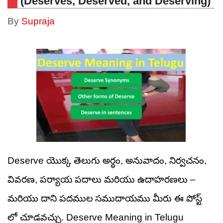
(Deserves, Deserved, and Deserving)
By
Supraja
Deserve యొక్క తెలుగు అర్థం, అనువాదం, నిర్వచనం,
వివరణ, పర్యాయ పదాలు మరియు ఉదాహరణలు –
మరియు దాని పదముల సముదాయము మీరు ఈ పోస్ట్
లో చూడవచ్చు. Deserve Meaning in Telugu