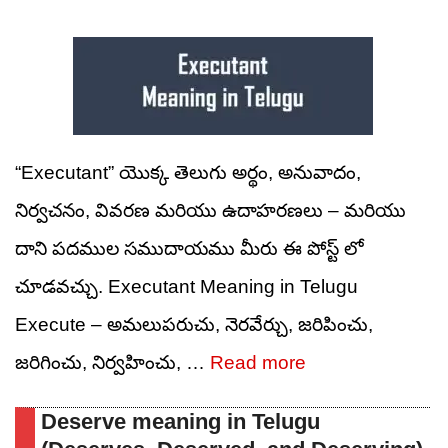
“Executant” యొక్క తెలుగు అర్థం, అనువాదం,
నిర్వచనం, వివరణ మరియు ఉదాహరణలు – మరియు
దాని పదముల సముదాయము మీరు ఈ పోస్ట్ లో
చూడవచ్చు. Executant Meaning in Telugu
Execute – అమలుపరుచు, నెరవేర్చు, జరిపించు,
జరిగించు, నిర్వహించు, …
Read more
Deserve meaning in Telugu