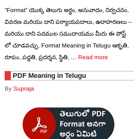
“Format” యొక్క తెలుగు అర్థం, అనువాదం, నిర్వచనం,
వివరణ మరియు దాని పర్యాయపదాలు, ఉదాహరణలు –
మరియు దాని పదముల సముదాయము మీరు ఈ పోస్ట్
లో చూడవచ్చు. Format Meaning in Telugu ఆకృతి,
రూపం, పద్దతి, ప్రదర్శన, స్థితి, …
Read more
PDF Meaning in Telugu
By
Supraja