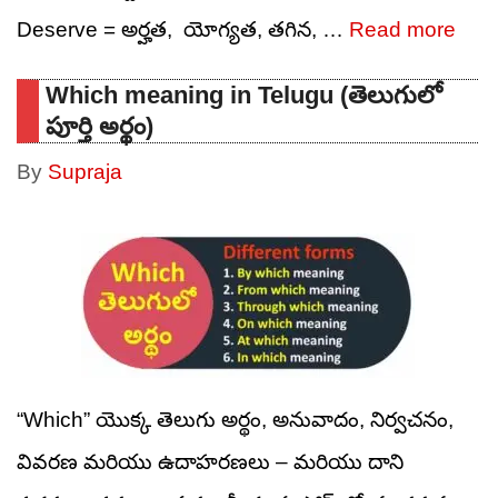
Deserve = అర్హత, యోగ్యత, తగిన, …
Read more
Which meaning in Telugu (తెలుగులో
పూర్తి అర్థం)
By
Supraja
“Which” యొక్క తెలుగు అర్థం, అనువాదం, నిర్వచనం,
వివరణ మరియు ఉదాహరణలు – మరియు దాని