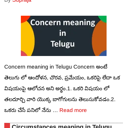
Concern meaning in Telugu Concern అంటే
తెలుగు లో ఆందోళన, చొరవ, ప్రమేయం, ఒకరిపై లేదా ఒక
విషయంపై ఆలోచన అని అర్థం.1. ఒకరి విషయం లో
తలదూర్చి వారి యొక్క బాగోగులను తెలుసుకోవడం.2.
ఒకరు చేసే పనిలో నేను …
Read more
Circumstances meaning in Telugu