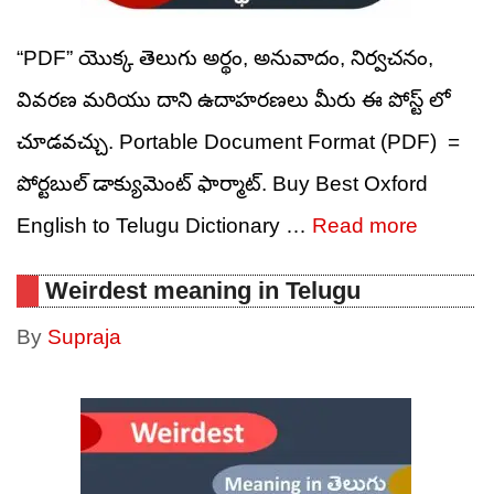
“PDF” యొక్క తెలుగు అర్థం, అనువాదం, నిర్వచనం,
వివరణ మరియు దాని ఉదాహరణలు మీరు ఈ పోస్ట్ లో
చూడవచ్చు. Portable Document Format (PDF) =
పోర్టబుల్ డాక్యుమెంట్ ఫార్మాట్. Buy Best Oxford
English to Telugu Dictionary …
Read more
Weirdest meaning in Telugu
By
Supraja