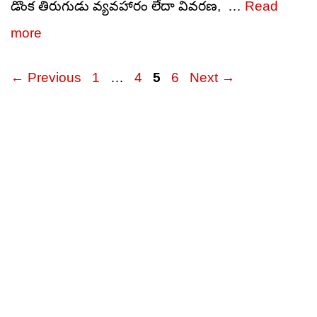
డొంక తిరుగుడు వ్యవహారం లేదా వివరణ, …
Read
more
Page
Page
Page
Page
←
Previous
1
…
4
5
6
Next
→